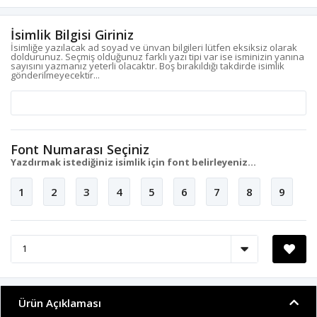
İsimlik Bilgisi Giriniz
İsimliğe yazılacak ad soyad ve ünvan bilgileri lütfen eksiksiz olarak
doldurunuz. Seçmiş olduğunuz farklı yazı tipi var ise isminizin yanına
sayısını yazmanız yeterli olacaktır. Boş bırakıldığı takdirde isimlik
gönderilmeyecektir...
Font Numarası Seçiniz
Yazdırmak istediğiniz isimlik için font belirleyeniz...
1
2
3
4
5
6
7
8
9
Ürün Açıklaması