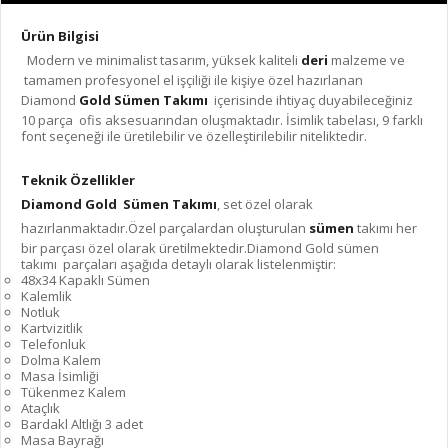
Ürün Bilgisi
Modern ve minimalist tasarım, yüksek kaliteli
deri
malzeme ve
tamamen profesyonel el işçiliği ile kişiye özel hazırlanan
Diamond
Gold Sümen Takımı
içerisinde ihtiyaç duyabileceğiniz
10 parça ofis aksesuarından oluşmaktadır. İsimlik tabelası, 9 farklı
font seçeneği ile üretilebilir ve özelleştirilebilir niteliktedir.
Teknik Özellikler
Diamond Gold Sümen Takımı
, set özel olarak
hazırlanmaktadır.Özel parçalardan oluşturulan
sümen
takımı her
bir parçası özel olarak üretilmektedir.Diamond Gold sümen
takımı parçaları aşağıda detaylı olarak listelenmiştir:
48x34 Kapaklı Sümen
Kalemlik
Notluk
Kartvizitlik
Telefonluk
Dolma Kalem
Masa İsimliği
Tükenmez Kalem
Ataçlık
Bardakl Altlığı 3 adet
Masa Bayrağı