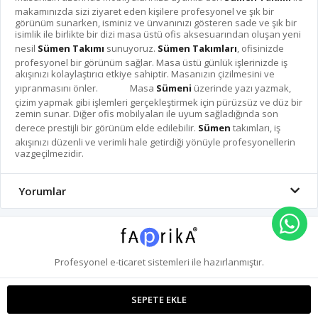
makamınızda sizi ziyaret eden kişilere profesyonel ve şık bir
görünüm sunarken, isminiz ve ünvanınızı gösteren sade ve şık bir
isimlik ile birlikte bir dizi masa üstü ofis aksesuarından oluşan yeni
nesil
Sümen Takımı
sunuyoruz.
Sümen Takımları
, ofisinizde
profesyonel bir görünüm sağlar. Masa üstü günlük işlerinizde iş
akışınızı kolaylaştırıcı etkiye sahiptir. Masanızın çizilmesini ve
yıpranmasını önler. Masa
Sümeni
üzerinde yazı yazmak,
çizim yapmak gibi işlemleri gerçekleştirmek için pürüzsüz ve düz bir
zemin sunar. Diğer ofis mobilyaları ile uyum sağladığında son
derece prestijli bir görünüm elde edilebilir.
Sümen
takımları, iş
akışınızı düzenli ve verimli hale getirdiği yönüyle profesyonellerin
vazgeçilmezidir.
Yorumlar
Profesyonel
e-ticaret
sistemleri ile hazırlanmıştır.
SEPETE EKLE