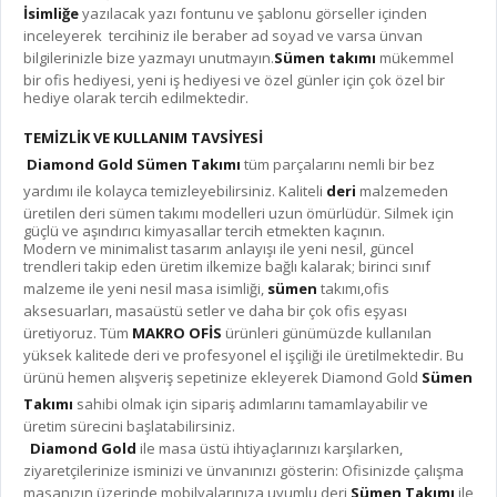
İsimliğe
yazılacak yazı fontunu ve şablonu görseller içinden
inceleyerek tercihiniz ile beraber ad soyad ve varsa ünvan
bilgilerinizle bize yazmayı unutmayın.
Sümen takımı
mükemmel
bir ofis hediyesi, yeni iş hediyesi ve özel günler için çok özel bir
hediye olarak tercih edilmektedir.
TEMİZLİK VE KULLANIM TAVSİYESİ
Diamond Gold Sümen Takımı
tüm parçalarını nemli bir bez
yardımı ile kolayca temizleyebilirsiniz. Kaliteli
deri
malzemeden
üretilen deri sümen takımı modelleri uzun ömürlüdür. Silmek için
güçlü ve aşındırıcı kimyasallar tercih etmekten kaçının.
Modern ve minimalist tasarım anlayışı ile yeni nesil, güncel
trendleri takip eden üretim ilkemize bağlı kalarak; birinci sınıf
malzeme ile yeni nesil masa isimliği,
sümen
takımı,ofis
aksesuarları, masaüstü setler ve daha bir çok ofis eşyası
üretiyoruz. Tüm
MAKRO OFİS
ürünleri günümüzde kullanılan
yüksek kalitede deri ve profesyonel el işçiliği ile üretilmektedir. Bu
ürünü hemen alışveriş sepetinize ekleyerek Diamond Gold
Sümen
Takımı
sahibi olmak için sipariş adımlarını tamamlayabilir ve
üretim sürecini başlatabilirsiniz.
Diamond Gold
ile masa üstü ihtiyaçlarınızı karşılarken,
ziyaretçilerinize isminizi ve ünvanınızı gösterin: Ofisinizde çalışma
masanızın üzerinde mobilyalarınıza uyumlu deri
Sümen Takımı
ile