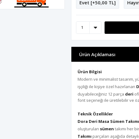
Evet [+50,00 TL]
Hayır
Ürün Açıklaması
Ürün Bilgisi
Modern ve minimalist tasarım, yü
işçiliği ile kişiye özel hazırlanan
D
duyabileceğiniz 12 parça
deri
ofi
font seçeneği ile üretilebilir ve öze
Teknik Özellikler
Dora Deri Masa Sümen Takım
oluşturulan
sümen
takımı her bi
Takımı
parçaları aşağıda detaylı 