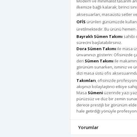
Modern ve minimalist tasarım anla
ilkemize bağlı kalarak; birinci sı
aksesuarları, masaüstü setler ve
OFİS
ürünleri günümüzde kullanıla
üretilmektedir. Bu ürünü hemen 
Bayraklı Sümen Takımı
sahibi 
sürecini başlatabilirsiniz.
Dora Sümen Takımı
ile masa üst
ünvanınızı gösterin: Ofisinizde 
deri
Sümen Takımı
ile makamınız
görünüm sunarken, isminiz ve ünvan
dizi masa üstü ofis aksesuarınd
Takımları
, ofisinizde profesyon
akışınızı kolaylaştırıcı etkiye sah
Masa
Sümeni
üzerinde yazı yazm
pürüzsüz ve düz bir zemin sunar.
derece prestijli bir görünüm elde 
hale getirdiği yönüyle profesyone
Yorumlar