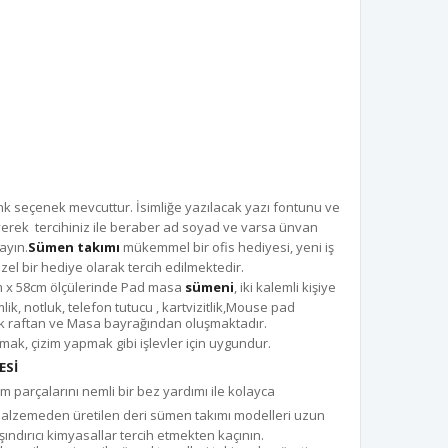
nk seçenek mevcuttur. İsimliğe yazılacak yazı fontunu ve
yerek tercihiniz ile beraber ad soyad ve varsa ünvan
ayın.
Sümen takımı
mükemmel bir ofis hediyesi, yeni iş
zel bir hediye olarak tercih edilmektedir.
m x 58cm ölçülerinde Pad masa
sümeni
, iki kalemli kişiye
ik, notluk, telefon tutucu , kartvizitlik,Mouse pad
rak raftan ve Masa bayrağından oluşmaktadır.
ak, çizim yapmak gibi işlevler için uygundur.
ESİ
m parçalarını nemli bir bez yardımı ile kolayca
alzemeden üretilen deri sümen takımı modelleri uzun
şındırıcı kimyasallar tercih etmekten kaçının.