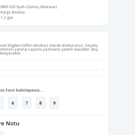
MKR-020 Siyah (Gümüş Aksesuar)
Kargo Bedava
1-2 gün
van bilgileri lütfen eksiksiz olarak doldurunuz. Seçmiş
isminizin yanına sayısını yazmanız yeterli olacaktır. Boş
lmeyecektir...
in font belirleyeniz...
5
6
7
8
9
ye Notu