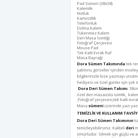
Pad Sümen (38x58)
Kalemlik
Notluk
Kartvizitlik
Telefonluk
Dolma Kalem
Tükenmez Kalem
Deri Masa İsimliği
Fotoğraf Çerçevesi
Mouse Pad
Tek Katlı Evrak Raf
Masa Bayrağı
Dora Sümen Takımında
tek re
şablonu görseller içinden incele
bilgilerinizle bize yazmayı unutm
hediyesi ve özel günler için çok ö
Dora Deri Sümen Takımı
: 38c
özel deri masaüstü isimlik, kaleml
,Fotoğraf çerçevesi,tek katlı ev
Masa
sümeni
üzerinde yazı yazm
TEMİZLİK VE KULLANIM TAVSİY
Dora Deri Sümen Takımının
tü
temizleyebilirsiniz. Kaliteli
deri
m
ömürlüdür. Silmek için güçlü ve a