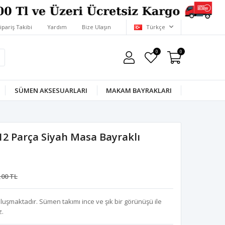
ipariş Takibi
Yardım
Bize Ulaşın
Türkçe
0
0
SÜMEN AKSESUARLARI
MAKAM BAYRAKLARI
2 Parça Siyah Masa Bayraklı
,00 TL
uşmaktadır. Sümen takımı ince ve şık bir görünüşü ile
z.