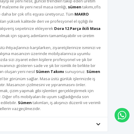
yışı ile yeni nesil, güncel trendleri takip eden üretim
nıf malzeme ile yeni nesil masa isimliği,
sümen
takımı,ofis
 daha bir çok ofis eşyası üretiyoruz. Tüm
MAKRO
n yüksek kalitede deri ve profesyonel el işçiliği ile
alışveriş sepetinize ekleyerek
Dora 12 Parça ikili Masa
olmak için sipariş adımlarını tamamlayabilir ve üretim
ü ihtiyaçlarınızı karşılarken, ziyaretçilerinize isminizi ve
çalışma masanızın üzerinde mobilyalarınıza uyumlu
da sizi ziyaret eden kişilere profesyonel ve şık bir
ınızı gösteren sade ve şık bir isimlik ile birlikte bir
an oluşan yeni nesil
Sümen Takımı
sunuyoruz.
Sümen
el bir görünüm sağlar. Masa üstü günlük işlerinizde iş
iptir. Masanızın çizilmesini ve yıpranmasını önler.
ak, çizim yapmak gibi işlemleri gerçekleştirmek için
 Diğer ofis mobilyaları ile uyum sağladığında son
edilebilir.
Sümen
takımları, iş akışınızı düzenli ve verimli
llerin vazgeçilmezidir.