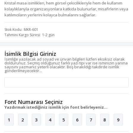
Kristal masa isimlikleri, hem görsel çekicilikleriyle hem de kullanım
kolaylıklarıyla organizasyonlara katkıda bulunurlar, misafirlerin veya
katılımcıların yerlerini kolayca bulmalarını sağlarlar.
Stok Kodu
MKR-601
Tahmini Kargo Süresi
1-2 gün
İsimlik Bilgisi Giriniz
İsimliğe yazılacak ad soyad ve ünvan bilgileri lütfen eksiksiz olarak
doldurunuz. Seçmiş olduğunuz farklı yazı tipi var ise isminizin yanına
sayısını yazmanız yeterli olacaktır. Boş bırakıldığı takdirde isimlik
gönderilmeyecektir...
Font Numarası Seçiniz
Yazdırmak istediğiniz isimlik için font belirleyeniz...
1
2
3
4
5
6
7
8
9