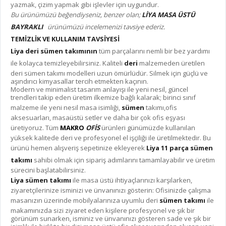
yazmak, çizim yapmak gibi işlevler için uygundur.
Bu ürünümüzü beğendiyseniz, benzer olan;
LİYA MASA ÜSTÜ
BAYRAKLI
ürünümüzü incelemenizi tavsiye ederiz.
TEMİZLİK VE KULLANIM TAVSİYESİ
Liya deri sümen takımının
tüm parçalarını nemli bir bez yardımı
ile kolayca temizleyebilirsiniz. Kaliteli
deri
malzemeden üretilen
deri sümen takımı modelleri uzun ömürlüdür. Silmek için güçlü ve
aşındırıcı kimyasallar tercih etmekten kaçının.
Modern ve minimalist tasarım anlayışı ile yeni nesil, güncel
trendleri takip eden üretim ilkemize bağlı kalarak; birinci sınıf
malzeme ile yeni nesil masa isimliği,
sümen
takımı,ofis
aksesuarları, masaüstü setler ve daha bir çok ofis eşyası
üretiyoruz. Tüm
MAKRO
OFİS
ürünleri günümüzde kullanılan
yüksek kalitede deri ve profesyonel el işçiliği ile üretilmektedir. Bu
ürünü hemen alışveriş sepetinize ekleyerek
Liya 11 parça sümen
takımı
sahibi olmak için sipariş adımlarını tamamlayabilir ve üretim
sürecini başlatabilirsiniz.
Liya sümen takımı
ile masa üstü ihtiyaçlarınızı karşılarken,
ziyaretçilerinize isminizi ve ünvanınızı gösterin: Ofisinizde çalışma
masanızın üzerinde mobilyalarınıza uyumlu deri
sümen takımı
ile
makamınızda sizi ziyaret eden kişilere profesyonel ve şık bir
görünüm sunarken, isminiz ve ünvanınızı gösteren sade ve şık bir