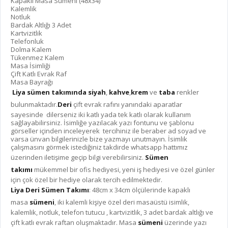
Kapaklı Masa Sümeni (48x34)
Kalemlik
Notluk
Bardak Altlığı 3 Adet
Kartvizitlik
Telefonluk
Dolma Kalem
Tükenmez Kalem
Masa İsimliği
Çift Katlı Evrak Raf
Masa Bayrağı
Liya sümen takımında
siyah
,
kahve
,
krem
ve
taba
renkler
bulunmaktadır.
Deri
çift evrak rafını yanındaki aparatlar
sayesinde dilerseniz iki katlı yada tek katlı olarak kullanım
sağlayabilirsiniz. İsimliğe yazılacak yazı fontunu ve şablonu
görseller içinden inceleyerek tercihiniz ile beraber ad soyad ve
varsa ünvan bilgilerinizle bize yazmayı unutmayın. İsimlik
çalışmasını görmek istediğiniz takdirde whatsapp hattımız
üzerinden iletişime geçip bilgi verebilirsiniz.
Sümen
takımı
mükemmel bir ofis hediyesi, yeni iş hediyesi ve özel günler
için çok özel bir hediye olarak tercih edilmektedir.
Liya Deri Sümen Takımı
: 48cm x 34cm ölçülerinde kapaklı
masa
sümeni
, iki kalemli kişiye özel deri masaüstü isimlik,
kalemlik, notluk, telefon tutucu , kartvizitlik, 3 adet bardak altlığı ve
çift katlı evrak raftan oluşmaktadır. Masa
sümeni
üzerinde yazı