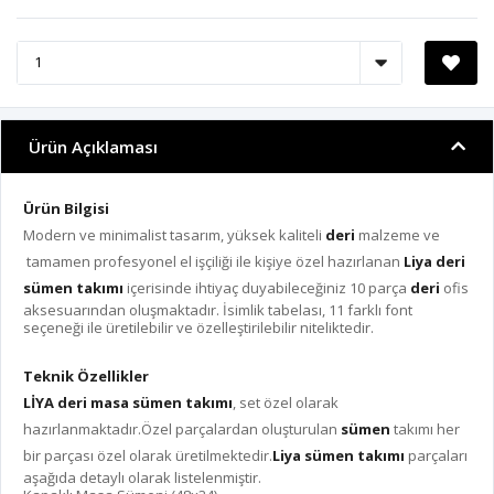
Ürün Açıklaması
Ürün Bilgisi
Modern ve minimalist tasarım, yüksek kaliteli
deri
malzeme ve
tamamen profesyonel el işçiliği ile kişiye özel hazırlanan
Liya deri
sümen takımı
içerisinde ihtiyaç duyabileceğiniz 10 parça
deri
ofis
aksesuarından oluşmaktadır. İsimlik tabelası, 11 farklı font
seçeneği ile üretilebilir ve özelleştirilebilir niteliktedir.
Teknik Özellikler
LİYA deri masa sümen takımı
, set özel olarak
hazırlanmaktadır.Özel parçalardan oluşturulan
sümen
takımı her
bir parçası özel olarak üretilmektedir.
Liya sümen takımı
parçaları
aşağıda detaylı olarak listelenmiştir.