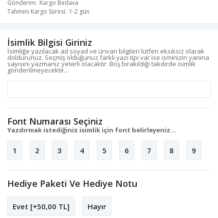
Gönderim
Kargo Bedava
Tahmini Kargo Süresi
1-2 gün
İsimlik Bilgisi Giriniz
İsimliğe yazılacak ad soyad ve ünvan bilgileri lütfen eksiksiz olarak
doldurunuz. Seçmiş olduğunuz farklı yazı tipi var ise isminizin yanına
sayısını yazmanız yeterli olacaktır. Boş bırakıldığı takdirde isimlik
gönderilmeyecektir...
Font Numarası Seçiniz
Yazdırmak istediğiniz isimlik için font belirleyeniz...
1
2
3
4
5
6
7
8
9
Hediye Paketi Ve Hediye Notu
Evet [+50,00 TL]
Hayır